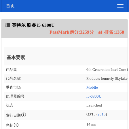
首页
Togg
navig
英特尔 酷睿 i5-6300U
PassMark跑分:3259分
排名:1368
基本要素
产品集
6th Generation Intel Core i
代号名称
Products formerly Skylake
垂直市场
Mobile
处理器编号
i5-6300U
状态
Launched
Q3'15 (
2015
)
发行日期
14 nm
光刻