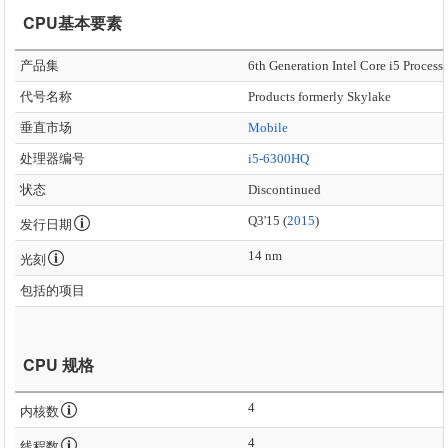
CPU基本要素
产品集
6th Generation Intel Core i5 Process
代号名称
Products formerly Skylake
垂直市场
Mobile
处理器编号
i5-6300HQ
状态
Discontinued
Q3'15 (
2015
)
发行日期
14 nm
光刻
包括的项目
CPU 规格
4
内核数
4
线程数