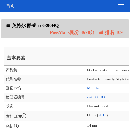
首页
Togg
navig
英特尔 酷睿 i5-6300HQ
PassMark跑分:4678分
排名:1091
基本要素
产品集
6th Generation Intel Core i
代号名称
Products formerly Skylake
垂直市场
Mobile
处理器编号
i5-6300HQ
状态
Discontinued
Q3'15 (
2015
)
发行日期
14 nm
光刻