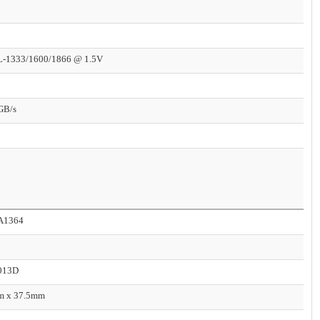
-1333/1600/1866 @ 1.5V
GB/s
A1364
013D
m x 37.5mm