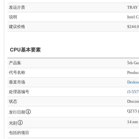
发运介质
TRAY
说明
Intel 
建议价格
$244.
CPU基本要素
产品集
5th Ge
代号名称
Produc
垂直市场
Deskt
处理器编号
i5-55
状态
Discon
Q2'15 
发行日期
14 nm
光刻
包括的项目