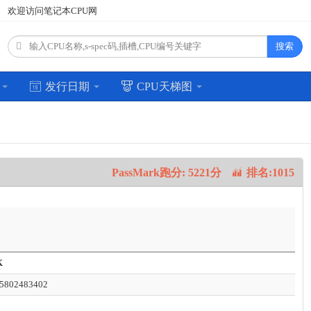
欢迎访问笔记本CPU网
搜索
场
发行日期
CPU天梯图
PassMark跑分: 5221分
排名:1015
K
5802483402