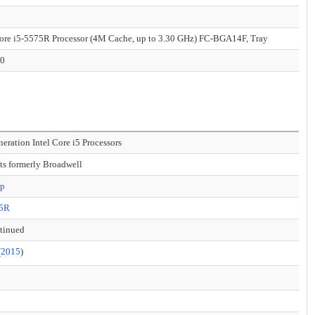
Core i5-5575R Processor (4M Cache, up to 3.30 GHz) FC-BGA14F, Tray
00
neration Intel Core i5 Processors
ts formerly Broadwell
op
75R
tinued
(
2015
)