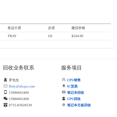
发运介质
步进
建议价格
TRAY
G0
$244.00
回收业务联系
服务项目
罗先生
CPU销售
Ridy@nbcpu.com
IC贸易
15986663409
笔记本回收
15986663409
CPU回收
0755-83928539
笔记本主板回收