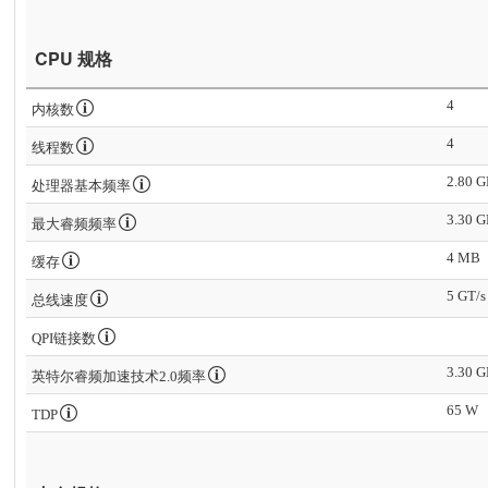
CPU 规格
4
内核数
4
线程数
2.80 
处理器基本频率
3.30 
最大睿频频率
4 MB
缓存
5 GT/s
总线速度
QPI链接数
3.30 
英特尔睿频加速技术2.0频率
65 W
TDP