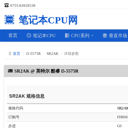
0755-83928539
笔记本CPU网
首页
笔记本CPU
CPU系列
垂直市
首页
i5-5575R
SR2AK
详细参数
SR2AK @ 英特尔 酷睿 i5-5575R
SR2AK 规格信息
规格代码
SR2A
订购号
FH806
步进
G0