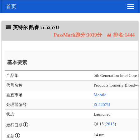
首页
Togg
navig
英特尔 酷睿 i5-5257U
PassMark跑分:3039分
排名:1444
基本要素
产品集
5th Generation Intel Core i
代号名称
Products formerly Broadwe
垂直市场
Mobile
处理器编号
i5-5257U
状态
Launched
Q1'15 (
2015
)
发行日期
14 nm
光刻