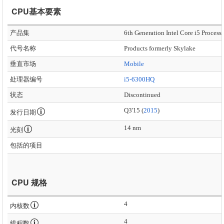
CPU基本要素
产品集
6th Generation Intel Core i5 Process
代号名称
Products formerly Skylake
垂直市场
Mobile
处理器编号
i5-6300HQ
状态
Discontinued
Q3'15 (
2015
)
发行日期
14 nm
光刻
包括的项目
CPU 规格
4
内核数
4
线程数