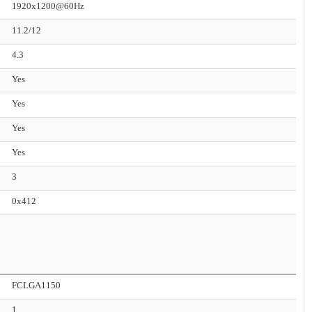
1920x1200@60Hz
11.2/12
4.3
Yes
Yes
Yes
Yes
3
0x412
FCLGA1150
1