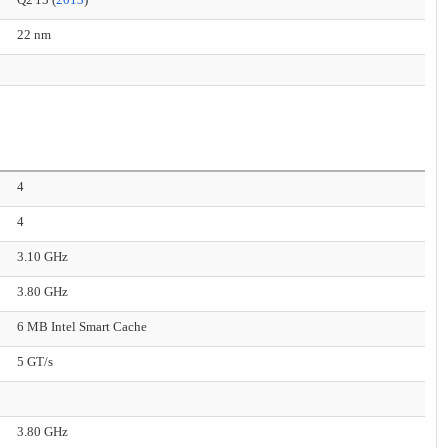
22 nm
4
4
3.10 GHz
3.80 GHz
6 MB Intel Smart Cache
5 GT/s
3.80 GHz