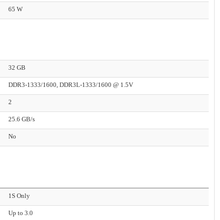
65 W
32 GB
DDR3-1333/1600, DDR3L-1333/1600 @ 1.5V
2
25.6 GB/s
No
1S Only
Up to 3.0