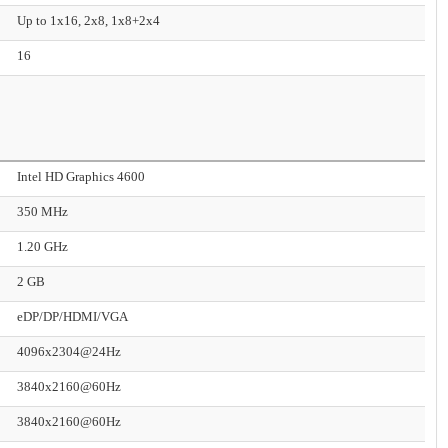
Up to 1x16, 2x8, 1x8+2x4
16
Intel HD Graphics 4600
350 MHz
1.20 GHz
2 GB
eDP/DP/HDMI/VGA
4096x2304@24Hz
3840x2160@60Hz
3840x2160@60Hz