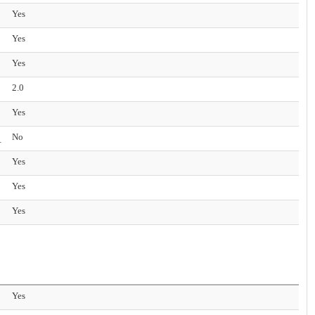
Yes
Yes
Yes
2.0
Yes
No
ructions (英特尔 TSX-NI)
Yes
Yes
Yes
Yes