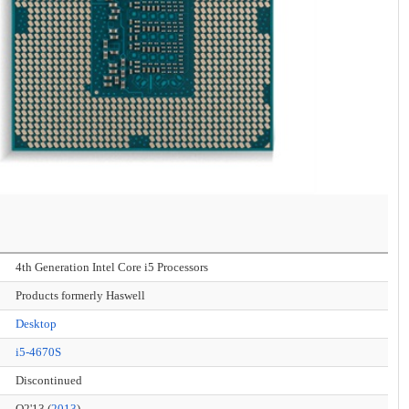
4th Generation Intel Core i5 Processors
Products formerly Haswell
Desktop
i5-4670S
Discontinued
Q2'13 (
2013
)