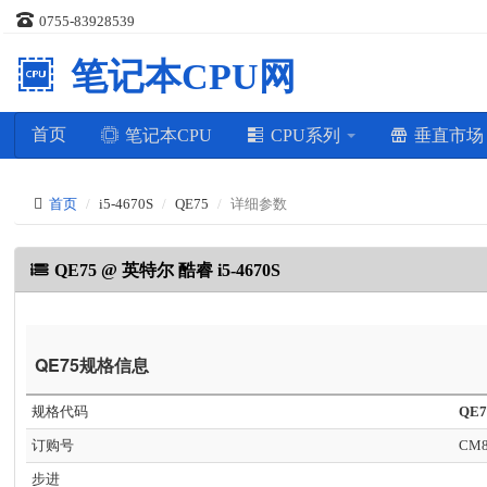
0755-83928539
笔记本CPU网
首页
笔记本CPU
CPU系列
垂直市
首页
i5-4670S
QE75
详细参数
QE75 @ 英特尔 酷睿 i5-4670S
QE75规格信息
规格代码
QE7
订购号
CM8
步进