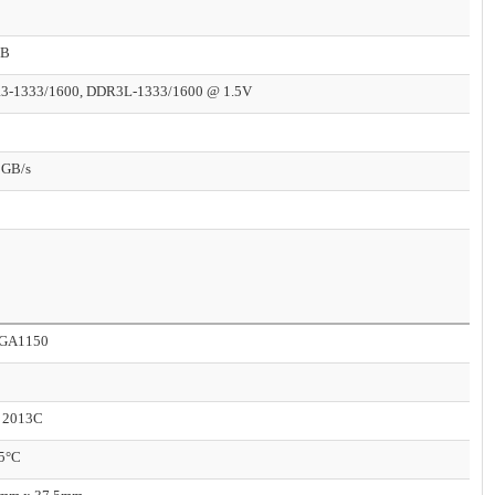
GB
3-1333/1600, DDR3L-1333/1600 @ 1.5V
 GB/s
GA1150
 2013C
35°C