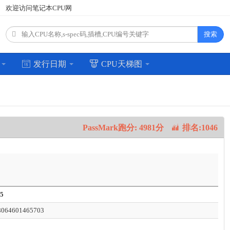
欢迎访问笔记本CPU网
搜索
场
发行日期
CPU天梯图
PassMark跑分: 4981分
排名:1046
5
064601465703