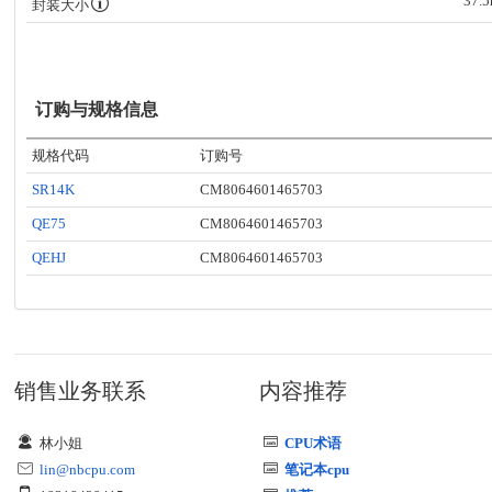
37.
封装大小
订购与规格信息
规格代码
订购号
SR14K
CM8064601465703
QE75
CM8064601465703
QEHJ
CM8064601465703
销售业务联系
内容推荐
林小姐
CPU术语
lin@nbcpu.com
笔记本cpu