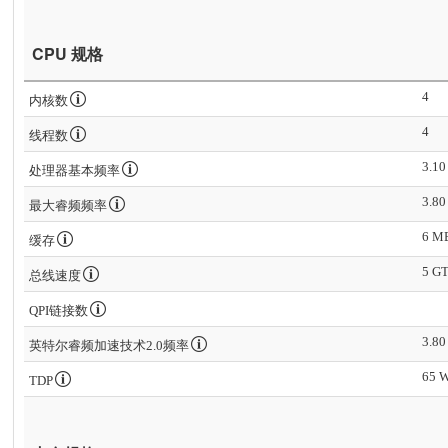
CPU 规格
4
内核数
4
线程数
3.10
处理器基本频率
3.80
最大睿频频率
6 MB
缓存
5 GT
总线速度
QPI链接数
3.80
英特尔睿频加速技术2.0频率
65 
TDP