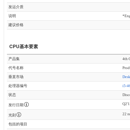
发运介质
说明
*En
建议价格
CPU基本要素
产品集
4th 
代号名称
Prod
垂直市场
Des
处理器编号
i5-4
状态
Disc
Q2'1
发行日期
22 
光刻
包括的项目