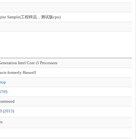
gine Sample(工程样品，测试版cpu)
Generation Intel Core i5 Processors
ucts formerly Haswell
ktop
670S
ontinued
3 (
2013
)
nm