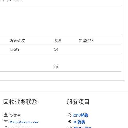
5mm x 37.5mm
发运介质
步进
建议价格
TRAY
C0
C0
回收业务联系
服务项目
罗先生
CPU销售
Ridy@nbcpu.com
IC贸易