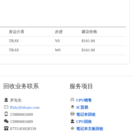
发运介质
步进
建议价格
TRAY
V0
$161.00
TRAY
W0
$161.00
回收业务联系
服务项目
罗先生
CPU销售
Ridy@nbcpu.com
IC贸易
15986663409
笔记本回收
15986663409
CPU回收
0755-83928539
笔记本主板回收