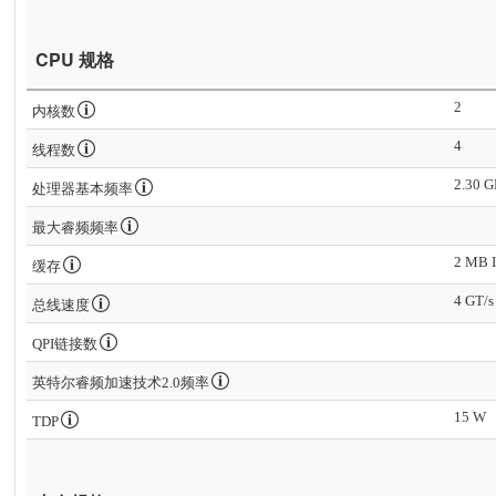
CPU 规格
2
内核数
4
线程数
2.30 
处理器基本频率
最大睿频频率
2 MB I
缓存
4 GT/s
总线速度
QPI链接数
英特尔睿频加速技术2.0频率
15 W
TDP