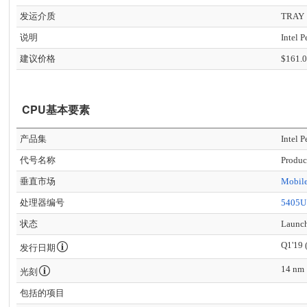
发运介质
TRAY
说明
Intel 
建议价格
$161.
CPU基本要素
产品集
Intel 
代号名称
Produc
垂直市场
Mobil
处理器编号
5405U
状态
Launc
Q1'19 
发行日期
14 nm
光刻
包括的项目