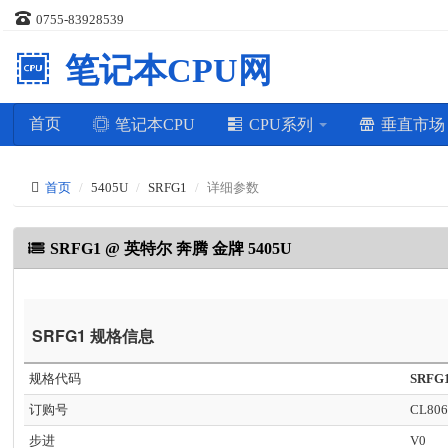
0755-83928539
笔记本CPU网
首页
笔记本CPU
CPU系列
垂直市
首页
5405U
SRFG1
详细参数
SRFG1 @ 英特尔 奔腾 金牌 5405U
SRFG1 规格信息
规格代码
SRFG
订购号
CL806
步进
V0