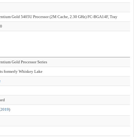
Pentium Gold 5405U Processor (2M Cache, 2.30 GHz) FC-BGA14F, Tray
00
Pentium Gold Processor Series
ts formerly Whiskey Lake
e
hed
(
2019
)