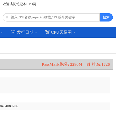
欢迎访问笔记本CPU网
搜索
场
发行日期
CPU天梯图
PassMark跑分: 2280分
排名:1726
1
8404080706