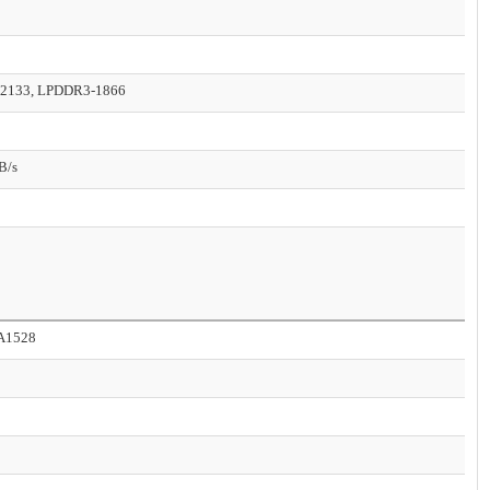
2133, LPDDR3-1866
B/s
A1528