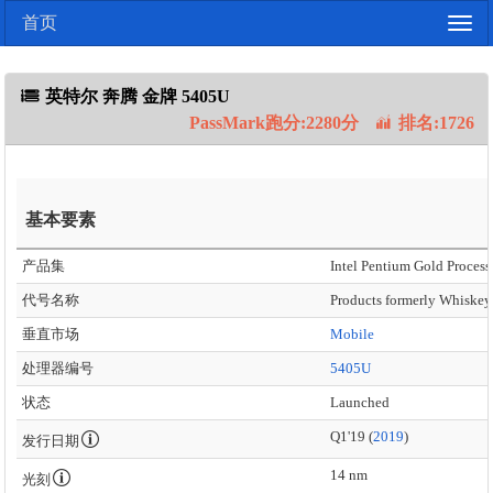
首页
Togg
navig
英特尔 奔腾 金牌 5405U
PassMark跑分:2280分
排名:1726
基本要素
产品集
Intel Pentium Gold Process
代号名称
Products formerly Whiskey
垂直市场
Mobile
处理器编号
5405U
状态
Launched
Q1'19 (
2019
)
发行日期
14 nm
光刻