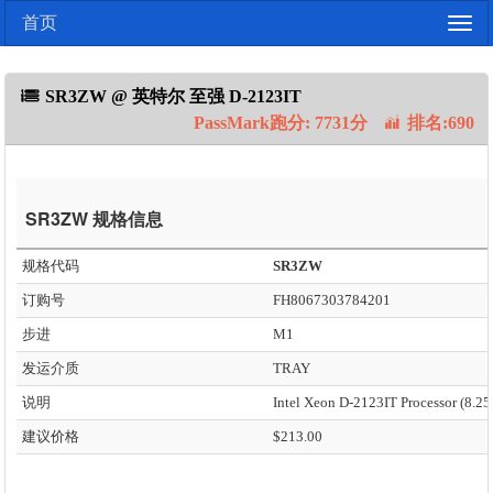
首页
Togg
navig
SR3ZW @ 英特尔 至强 D-2123IT
PassMark跑分: 7731分
排名:690
SR3ZW 规格信息
规格代码
SR3ZW
订购号
FH8067303784201
步进
M1
发运介质
TRAY
说明
建议价格
$213.00