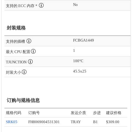
No
支持的 ECC 内存 *
封装规格
FCBGA1449
支持的插槽
1
最大 CPU 配置
100°C
TJUNCTION
45.5x25
封装大小
订购与规格信息
规格代码
订购号
发运介质
步进
建议价格
SRK05
FH8069004531301
TRAY
B1
$309.00