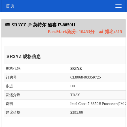
首页
Togg
navig
SR3YZ @ 英特尔 酷睿 i7-8850H
PassMark跑分: 10453分
排名:515
SR3YZ 规格信息
规格代码
SR3YZ
订购号
CL8068403359725
步进
U0
发运介质
TRAY
说明
建议价格
$395.00