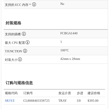
No
支持的 ECC 内存 *
封装规格
FCBGA1440
支持的插槽
1
最大 CPU 配置
100°C
TJUNCTION
42mm x 28mm
封装大小
订购与规格信息
规格代码
订购号
发运介质
步进
建议价格
SR3YZ
CL8068403359725
TRAY
U0
$395.00