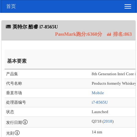
首页
Togg
navig
英特尔 酷睿 i7-8565U
PassMark跑分:6360分
排名:863
基本要素
产品集
8th Generation Intel Core i
代号名称
Products formerly Whiskey
垂直市场
Mobile
处理器编号
i7-8565U
状态
Launched
Q3'18 (
2018
)
发行日期
14 nm
光刻