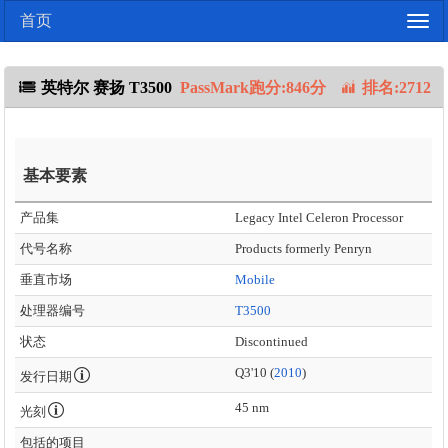
首页
Togg
navig
英特尔 赛扬 T3500
PassMark跑分:846分
排名:2712
基本要素
产品集
Legacy Intel Celeron Processor
代号名称
Products formerly Penryn
垂直市场
Mobile
处理器编号
T3500
状态
Discontinued
Q3'10 (
2010
)
发行日期
45 nm
光刻
包括的项目