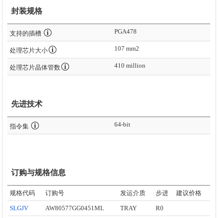
封装规格
PGA478
支持的插槽
107 mm2
处理芯片大小
410 million
处理芯片晶体管数
先进技术
64-bit
指令集
订购与规格信息
规格代码
订购号
发运介质
步进
建议价格
SLGJV
AW80577GG0451ML
TRAY
R0