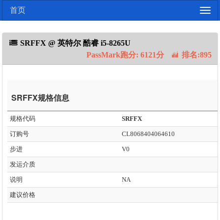
首页
Togg
navig
SRFFX @ 英特尔 酷睿 i5-8265U
PassMark跑分: 6121分
排名:895
SRFFX规格信息
规格代码
SRFFX
订购号
CL8068404064610
步进
V0
发运介质
说明
NA
建议价格