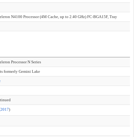
Celeron N4100 Processor (4M Cache, up to 2.40 GHz) FC-BGA15F, Tray
Celeron Processor N Series
ts formerly Gemini Lake
e
tinued
(
2017
)