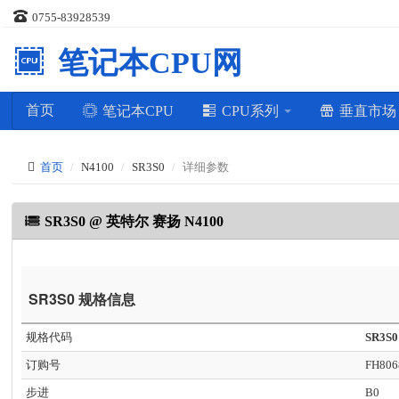
0755-83928539
笔记本CPU网
首页
笔记本CPU
CPU系列
垂直市
首页
N4100
SR3S0
详细参数
SR3S0 @ 英特尔 赛扬 N4100
SR3S0 规格信息
规格代码
SR3S0
订购号
FH806
步进
B0