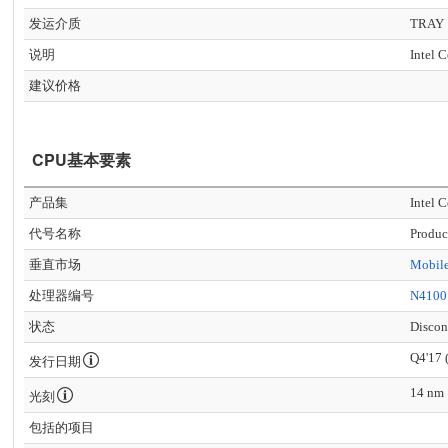
发运介质
TRAY
说明
Intel 
建议价格
CPU基本要素
产品集
Intel 
代号名称
Produc
垂直市场
Mobil
处理器编号
N4100
状态
Discon
Q4'17 
发行日期
14 nm
光刻
包括的项目