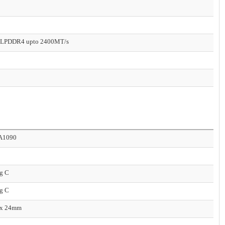
LPDDR4 upto 2400MT/s
A1090
g C
g C
x 24mm