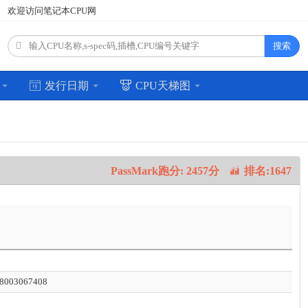
欢迎访问笔记本CPU网
搜索
场
发行日期
CPU天梯图
PassMark跑分: 2457分
排名:1647
8003067408