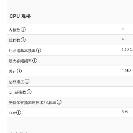
CPU 规格
4
内核数
4
线程数
1.10 
处理器基本频率
最大睿频频率
4 MB
缓存
总线速度
QPI链接数
英特尔睿频加速技术2.0频率
6 W
TDP