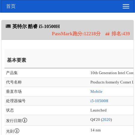
首页
Togg
navig
英特尔 酷睿 i5-10500H
PassMark跑分:12218分
排名:439
基本要素
产品集
10th Generation Intel Core 
代号名称
Products formerly Comet L
垂直市场
Mobile
处理器编号
i5-10500H
状态
Launched
Q4'20 (
2020
)
发行日期
14 nm
光刻