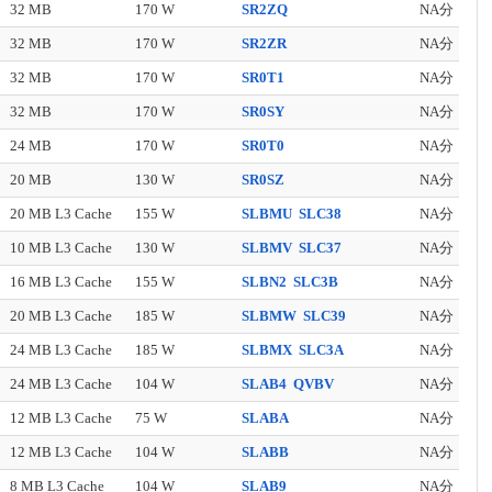
32 MB
170 W
SR2ZQ
NA分
32 MB
170 W
SR2ZR
NA分
32 MB
170 W
SR0T1
NA分
32 MB
170 W
SR0SY
NA分
24 MB
170 W
SR0T0
NA分
20 MB
130 W
SR0SZ
NA分
20 MB L3 Cache
155 W
SLBMU
SLC38
NA分
10 MB L3 Cache
130 W
SLBMV
SLC37
NA分
16 MB L3 Cache
155 W
SLBN2
SLC3B
NA分
20 MB L3 Cache
185 W
SLBMW
SLC39
NA分
24 MB L3 Cache
185 W
SLBMX
SLC3A
NA分
24 MB L3 Cache
104 W
SLAB4
QVBV
NA分
12 MB L3 Cache
75 W
SLABA
NA分
12 MB L3 Cache
104 W
SLABB
NA分
8 MB L3 Cache
104 W
SLAB9
NA分